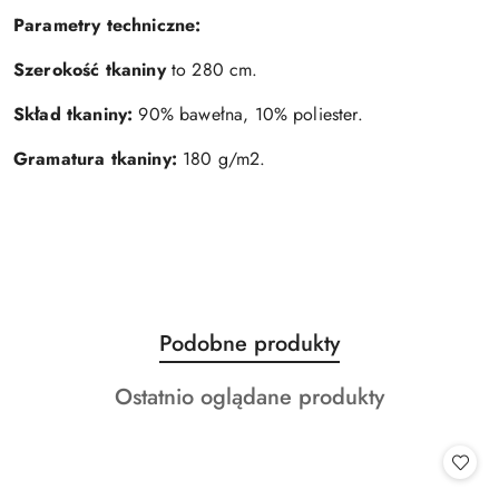
Parametry techniczne:
Szerokość tkaniny
to 280 cm.
Skład tkaniny:
90% bawełna, 10% poliester.
Gramatura tkaniny:
180 g/m2.
Produkty
Podobne produkty
Pomiń karuzelę produktów
o
Produkty
Ostatnio oglądane produkty
statusie:
o
statusie: