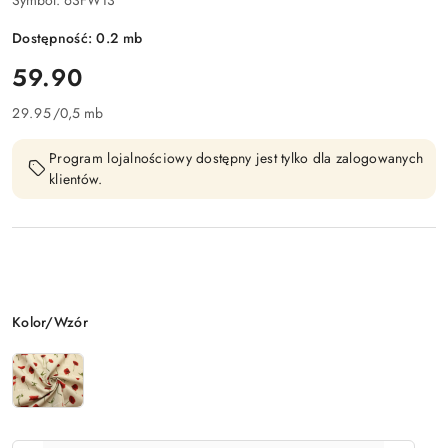
Symbol:
63FW13
Dostępność:
0.2
mb
cena:
59.90
29.95
/
0,5 mb
Program lojalnościowy dostępny jest tylko dla zalogowanych
klientów.
Wariant
Kolor/Wzór