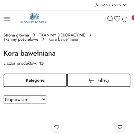
Moje konto
Przejdź do treści głównej
Przejdź do wyszukiwarki
Przejdź do moje konto
Przejdź do menu głównego
Przejdź do stopki
Strona główna
TKANINY DEKORACYJNE
Tkaniny pościelowe
Kora bawełniana
Kora bawełniana
Liczba produktów:
15
Kategorie
Filtruj
Zastosowano
Sortuj
według
sortowanie:
Najnowsze.