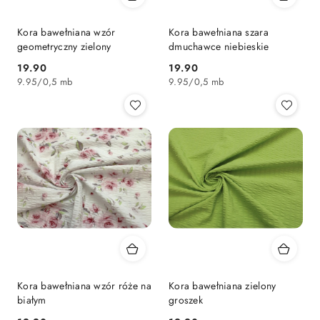
Kora bawełniana wzór
Kora bawełniana szara
geometryczny zielony
dmuchawce niebieskie
19.90
19.90
Cena:
Cena:
9.95
/
0,5 mb
9.95
/
0,5 mb
Kora bawełniana wzór róże na
Kora bawełniana zielony
białym
groszek