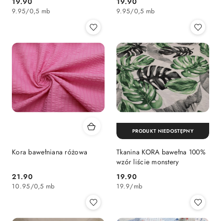
19.90
19.90
Cena:
Cena:
9.95
/
0,5 mb
9.95
/
0,5 mb
PRODUKT NIEDOSTĘPNY
Kora bawełniana różowa
Tkanina KORA bawełna 100%
wzór liście monstery
21.90
19.90
Cena:
Cena:
10.95
/
0,5 mb
19.9
/
mb