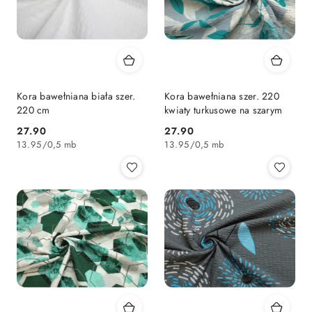
Kora bawełniana biała szer.
Kora bawełniana szer. 220
220 cm
kwiaty turkusowe na szarym
27.90
27.90
Cena:
Cena:
13.95
/
0,5 mb
13.95
/
0,5 mb