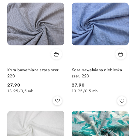
Kora bawełniana szara szer.
Kora bawełniana niebieska
220
szer. 220
27.90
27.90
Cena:
Cena:
13.95
/
0,5 mb
13.95
/
0,5 mb