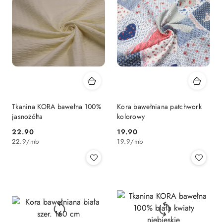
Tkanina KORA bawełna 100%
Kora bawełniana patchwork
jasnożółta
kolorowy
22.90
19.90
Cena:
Cena:
22.9
/
mb
19.9
/
mb