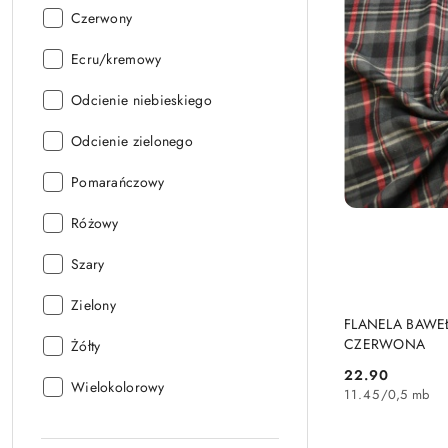
Kolor:
Czerwony
Kolor:
Ecru/kremowy
Kolor:
Odcienie niebieskiego
Kolor:
Odcienie zielonego
Kolor:
Pomarańczowy
Kolor:
Różowy
Kolor:
Szary
Kolor:
Zielony
FLANELA BAWE
CZERWONA
Kolor:
Żółty
22.90
Cena:
Kolor:
Wielokolorowy
11.45
/
0,5 mb