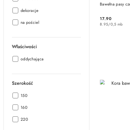
PRO
Bawełna pasy cz
Przeznaczenie:
dekoracje
17.90
Cena:
Przeznaczenie:
na pościel
8.95
/
0,5 mb
Właściwości
Właściwości:
oddychająca
Szerokość
Szerokość:
150
Szerokość:
160
Szerokość:
220