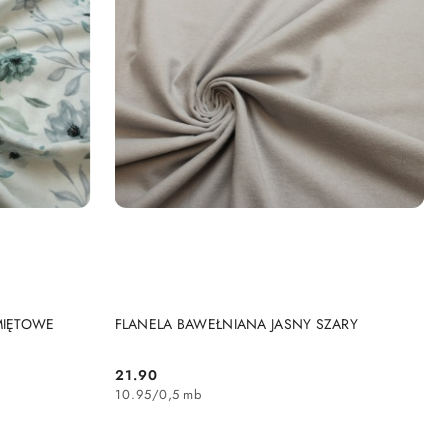
DO KOSZYKA
MIĘTOWE
FLANELA BAWEŁNIANA JASNY SZARY
21.90
Cena:
10.95
/
0,5 mb