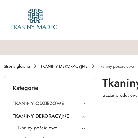
Przejdź do treści głównej
Przejdź do wyszukiwarki
Przejdź do moje konto
Przejdź do menu głównego
Przejdź do stopki
Strona główna
TKANINY DEKORACYJNE
Tkaniny pościelowe
Tkanin
Kategorie
Liczba produktów
TKANINY ODZIEŻOWE
TKANINY DEKORACYJNE
Tkaniny pościelowe