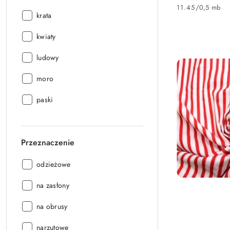
Cena:
11.45
/
0,5 mb
Wzór:
krata
Wzór:
kwiaty
Wzór:
ludowy
Wzór:
moro
Wzór:
paski
Przeznaczenie
Przeznaczenie:
odzieżowe
Przeznaczenie:
na zasłony
Przeznaczenie:
na obrusy
Przeznaczenie:
narzutowe