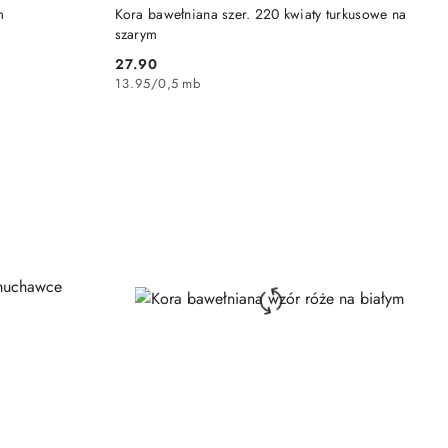
DO KOSZYKA
m
Kora bawełniana szer. 220 kwiaty turkusowe na
szarym
27.90
Cena:
13.95
/
0,5 mb