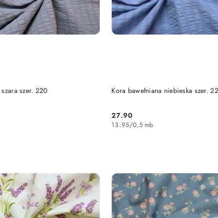
DO KOSZYKA
DO KOSZYKA
 szara szer. 220
Kora bawełniana niebieska szer. 2
27.90
Cena:
13.95
/
0,5 mb