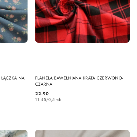
DO KOSZYKA
 ŁĄCZKA NA
FLANELA BAWEŁNIANA KRATA CZERWONO-
CZARNA
22.90
Cena:
11.45
/
0,5 mb