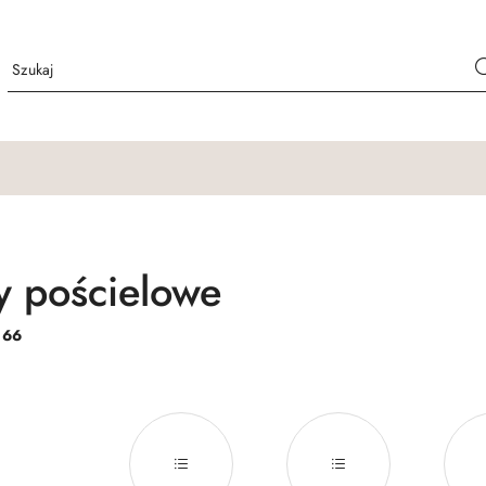
y pościelowe
:
66