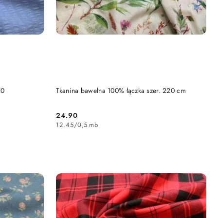
DO KOSZYKA
20
Tkanina bawełna 100% łączka szer. 220 cm
24.90
Cena:
12.45
/
0,5 mb