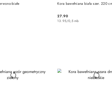
DUKT NIEDOSTĘPNY
DO KOSZYKA
erwono-białe
Kora bawełniana biała szer. 220 c
27.90
Cena:
13.95
/
0,5 mb