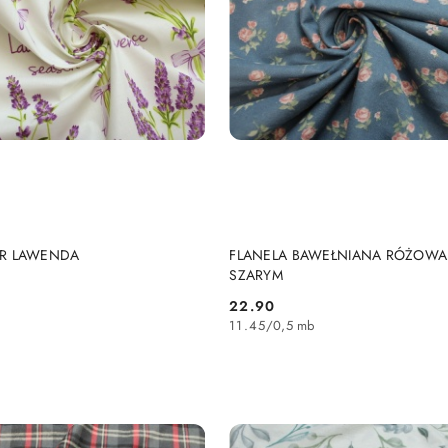
DO KOSZYKA
DO KOSZYKA
R LAWENDA
FLANELA BAWEŁNIANA RÓŻOWA
SZARYM
22.90
Cena:
11.45
/
0,5 mb