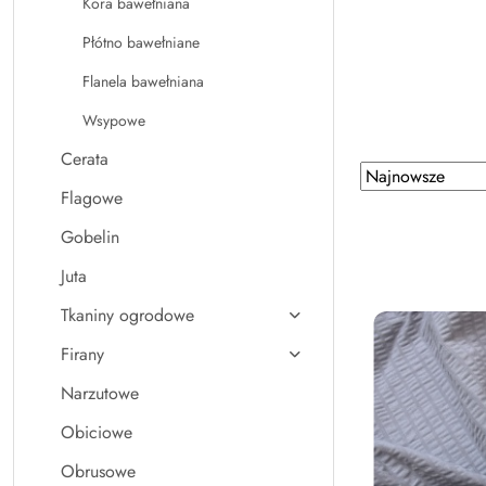
Kora bawełniana
Płótno bawełniane
Flanela bawełniana
Wsypowe
Cerata
Zastosowano
Sortuj
Flagowe
według
sortowanie:
Najnowsze.
Gobelin
Juta
Tkaniny ogrodowe
Firany
Narzutowe
Obiciowe
Obrusowe