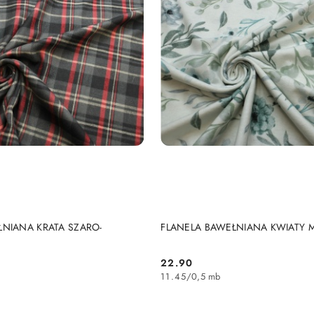
DO KOSZYKA
DO KOSZYKA
ŁNIANA KRATA SZARO-
FLANELA BAWEŁNIANA KWIATY 
22.90
Cena:
11.45
/
0,5 mb