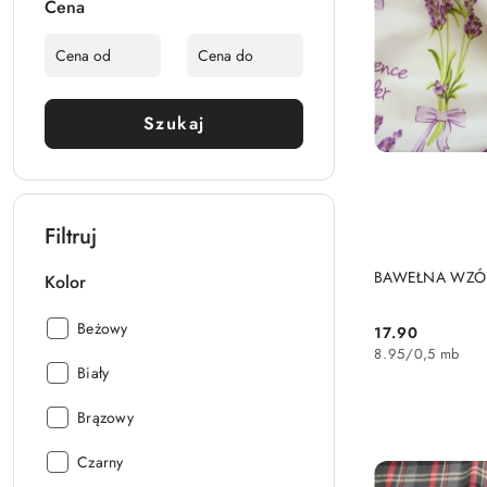
Cena
Szukaj
Filtruj
BAWEŁNA WZÓ
Kolor
Kolor:
Beżowy
17.90
Cena:
8.95
/
0,5 mb
Kolor:
Biały
Kolor:
Brązowy
Kolor:
Czarny