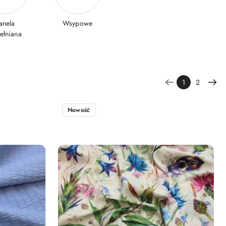
anela
Wsypowe
ełniana
1
2
Nowość