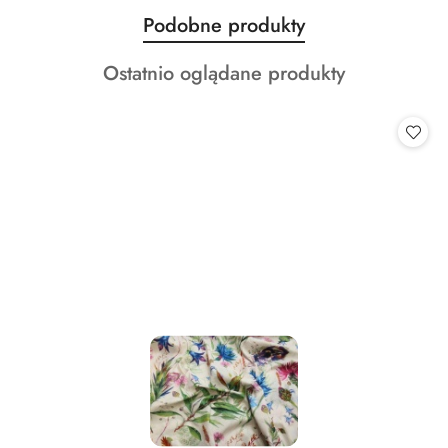
Produkty
Podobne produkty
Pomiń karuzelę produktów
o
Produkty
Ostatnio oglądane produkty
statusie:
o
statusie: