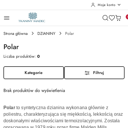
Moje konto
Przejdź do treści głównej
Przejdź do wyszukiwarki
Przejdź do moje konto
Przejdź do menu głównego
Przejdź do stopki
Strona główna
DZIANINY
Polar
Polar
Liczba produktów:
0
Kategorie
Filtruj
Brak produktów do wyświetlenia
Polar
to syntetyczna dzianina wykonana głównie z
poliestru, charakteryzująca się miękkością, lekkością oraz
doskonałymi właściwościami termoizolacyjnymi. Została
opracowana w 1979 roku przez firmę Malden Mills.