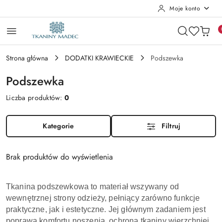
Moje konto
Przejdź do treści głównej
Przejdź do wyszukiwarki
Przejdź do moje konto
Przejdź do menu głównego
Przejdź do stopki
Strona główna
DODATKI KRAWIECKIE
Podszewka
Podszewka
Liczba produktów:
0
Kategorie
Filtruj
Brak produktów do wyświetlenia
Tkanina podszewkowa to materiał wszywany od
wewnętrznej strony odzieży, pełniący zarówno funkcje
praktyczne, jak i estetyczne. Jej głównym zadaniem jest
poprawa komfortu noszenia, ochrona tkaniny wierzchniej