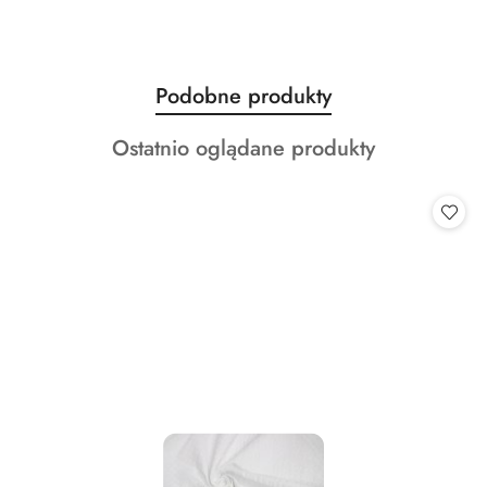
Produkty
Podobne produkty
Pomiń karuzelę produktów
o
Produkty
Ostatnio oglądane produkty
statusie:
o
statusie: