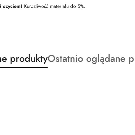
d szyciem!
Kurczliwość materiału do 5%.
ty
Produkty
e produkty
Ostatnio oglądane p
o
:
statusie: