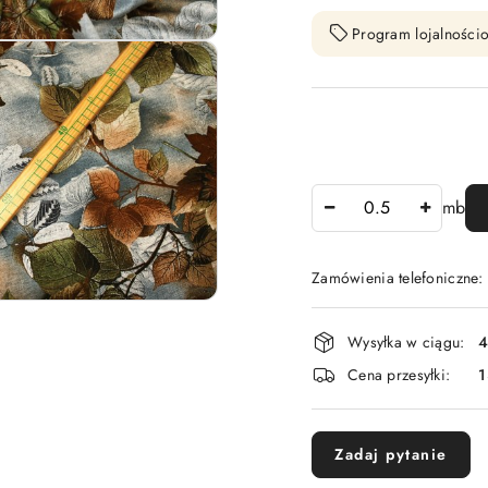
Program lojalnościo
Ilość
mb
Zamówienia telefoniczne:
Dostępność
Wysyłka w ciągu:
4
i
Cena przesyłki:
1
dostawa
Zadaj pytanie