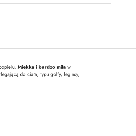
 popielu.
Miękka i bardzo miła
w
legającą do ciała, typu golfy, leginsy,