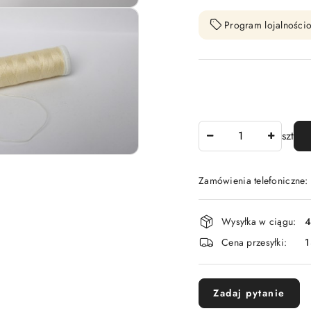
Program lojalnościo
Ilość
szt
Zamówienia telefoniczne:
Dostępność
Wysyłka w ciągu:
4
i
Cena przesyłki:
1
dostawa
Zadaj pytanie