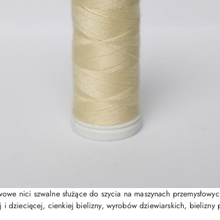
wowe nici szwalne służące do szycia na maszynach przemysłowy
j i dziecięcej, cienkiej bielizny, wyrobów dziewiarskich, bielizn