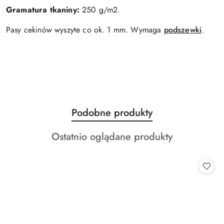
Gramatura tkaniny:
250 g/m2.
Pasy cekinów wyszyte co ok. 1 mm. Wymaga
podszewki
.
Produkty
Podobne produkty
Pomiń karuzelę produktów
o
Produkty
Ostatnio oglądane produkty
statusie:
o
statusie: