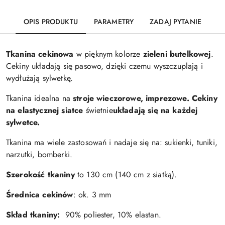
OPIS PRODUKTU
PARAMETRY
ZADAJ PYTANIE
Tkanina cekinowa
w pięknym kolorze
zieleni butelkowej
.
Cekiny układają się pasowo, dzięki czemu wyszczuplają i
wydłużają sylwetkę.
Tkanina idealna na
stroje wieczorowe, imprezowe.
Cekiny
na elastycznej siatce
świetnie
układają się na każdej
sylwetce.
Tkanina ma wiele zastosowań i nadaje się na: sukienki, tuniki,
narzutki, bomberki.
Szerokość tkaniny
to 130 cm (140 cm z siatką).
Średnica cekinów
: ok. 3 mm
Skład tkaniny:
90% poliester, 10% elastan.