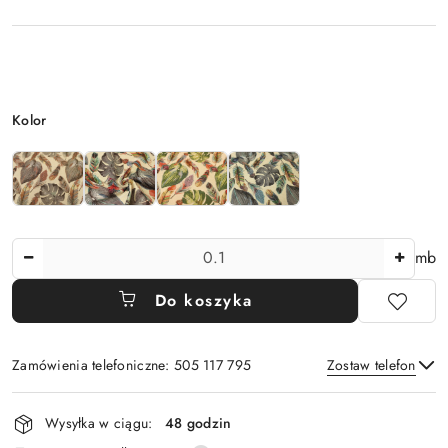
Wariant
Kolor
Ilość
mb
Do koszyka
Zamówienia telefoniczne: 505 117 795
Zostaw telefon
Dostępność
Wysyłka w ciągu:
48 godzin
i