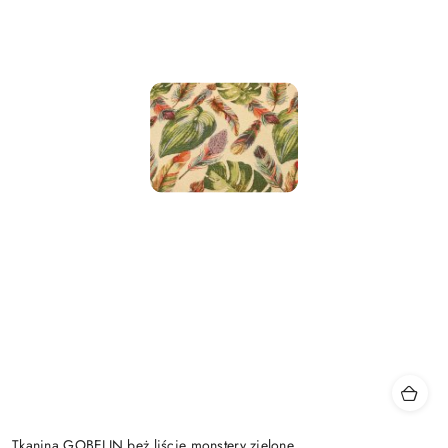
Tkanina GOBELIN beż liście monstery zielone