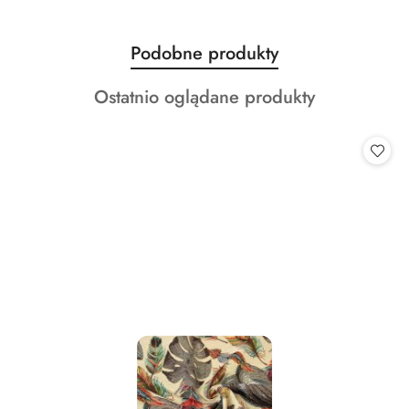
Produkty
Podobne produkty
Pomiń karuzelę produktów
o
Produkty
Ostatnio oglądane produkty
statusie:
o
statusie: