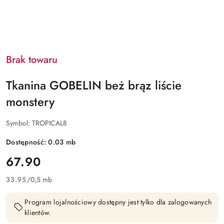
Brak towaru
Tkanina GOBELIN beż brąz liście
monstery
Symbol:
TROPICAL8
Dostępność:
0.03
mb
cena:
67.90
33.95
/
0,5 mb
Program lojalnościowy dostępny jest tylko dla zalogowanych
klientów.