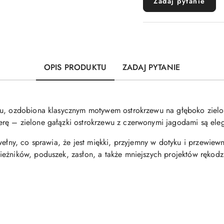
Zadaj pytanie
OPIS PRODUKTU
ZADAJ PYTANIE
lu, ozdobiona klasycznym motywem ostrokrzewu na głęboko ziel
rę – zielone gałązki ostrokrzewu z czerwonymi jagodami są eleg
wełny, co sprawia, że jest miękki, przyjemny w dotyku i przewiewn
eżników, poduszek, zasłon, a także mniejszych projektów rękodzi