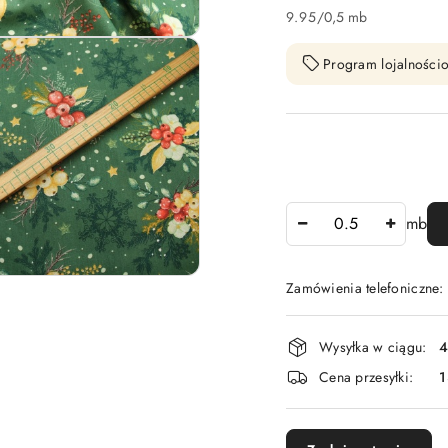
9.95
/
0,5 mb
Program lojalnościo
Ilość
mb
Zamówienia telefoniczne:
Dostępność
Wysyłka w ciągu:
4
i
Cena przesyłki:
1
dostawa