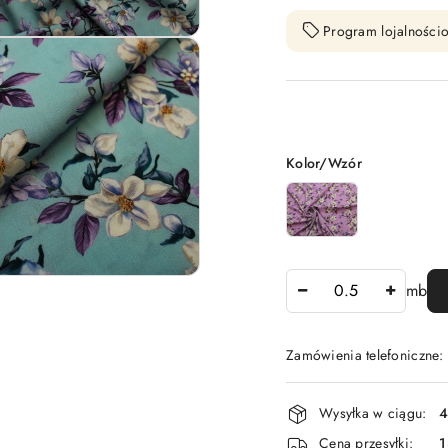
Program lojalnościo
Wariant
Kolor/Wzór
Ilość
mb
Zamówienia telefoniczne:
Dostępność
Wysyłka w ciągu:
4
i
Cena przesyłki:
1