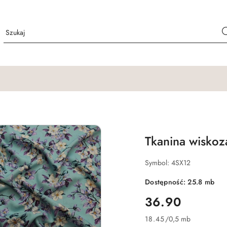
Tkanina wiskoza
Symbol:
4SX12
Dostępność:
25.8
mb
cena:
36.90
18.45
/
0,5 mb