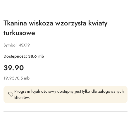
Tkanina wiskoza wzorzysta kwiaty
turkusowe
Symbol:
4SX19
Dostępność:
38.6
mb
cena:
39.90
19.95
/
0,5 mb
Program lojalnościowy dostępny jest tylko dla zalogowanych
klientów.