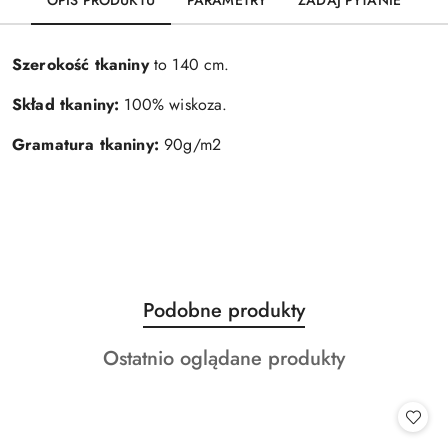
Szerokość tkaniny
to 140 cm.
Skład tkaniny:
100% wiskoza.
Gramatura tkaniny:
90g/m2
Produkty
Podobne produkty
Pomiń karuzelę produktów
o
Produkty
Ostatnio oglądane produkty
statusie:
o
statusie: