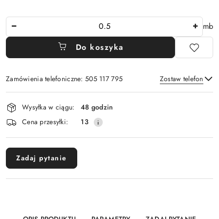
Ilość
mb
Do koszyka
Zamówienia telefoniczne: 505 117 795
Zostaw telefon
Dostępność
Wysyłka w ciągu:
48 godzin
i
Wyślij
Cena przesyłki:
13
dostawa
Zadaj pytanie
OPIS PRODUKTU
PARAMETRY
ZADAJ PYTANIE