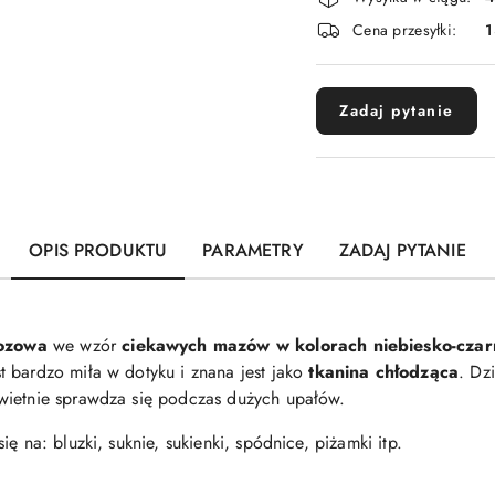
i
Cena przesyłki:
1
dostawa
Zadaj pytanie
OPIS PRODUKTU
PARAMETRY
ZADAJ PYTANIE
kozowa
we wzór
ciekawych mazów w kolorach niebiesko-cza
st bardzo miła w dotyku i znana jest jako
tkanina chłodząca
. Dz
świetnie sprawdza się podczas dużych upałów.
ę na: bluzki, suknie, sukienki, spódnice, piżamki itp.