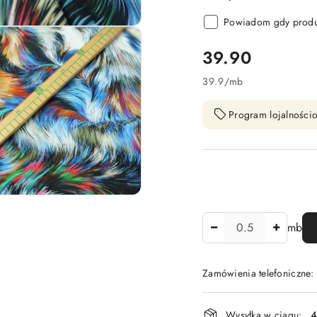
Powiadom gdy produk
cena:
39.90
39.9
/
mb
Program lojalnościo
Ilość
mb
Zamówienia telefoniczne:
Dostępność
Wysyłka w ciągu:
4