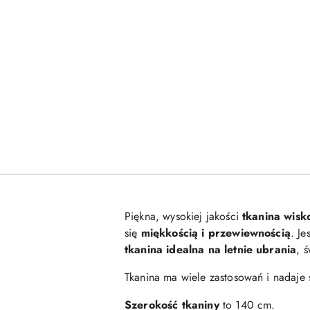
Piękna, wysokiej jakości
tkanina wis
się
miękkością i przewiewnością
. Je
tkanina idealna na letnie ubrania
, 
Tkanina ma wiele zastosowań i nadaje si
Szerokość tkaniny
to 140 cm.