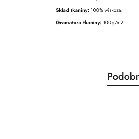
Skład tkaniny:
100% wiskoza.
Gramatura tkaniny:
100g/m2.
Produk
Podobn
Pomiń karuzelę produktów
o
statusie