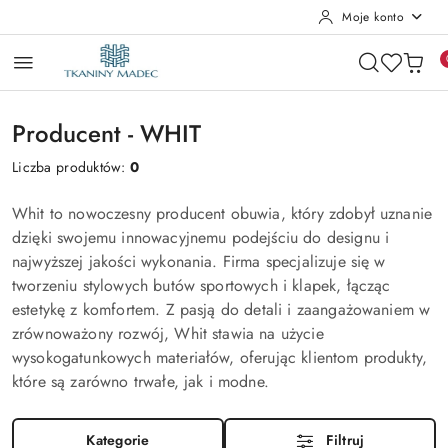
Moje konto
Przejdź do treści głównej
Przejdź do wyszukiwarki
Przejdź do moje konto
Przejdź do menu głównego
Przejdź do stopki
Producent - WHIT
Liczba produktów:
0
Whit to nowoczesny producent obuwia, który zdobył uznanie
dzięki swojemu innowacyjnemu podejściu do designu i
najwyższej jakości wykonania. Firma specjalizuje się w
tworzeniu stylowych butów sportowych i klapek, łącząc
estetykę z komfortem. Z pasją do detali i zaangażowaniem w
zrównoważony rozwój, Whit stawia na użycie
wysokogatunkowych materiałów, oferując klientom produkty,
które są zarówno trwałe, jak i modne.
Kategorie
Filtruj