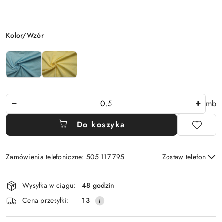
Wariant
Kolor/Wzór
Ilość
mb
Do koszyka
Zamówienia telefoniczne: 505 117 795
Zostaw telefon
Dostępność
Wysyłka w ciągu:
48 godzin
i
Wyślij
Cena przesyłki:
13
dostawa