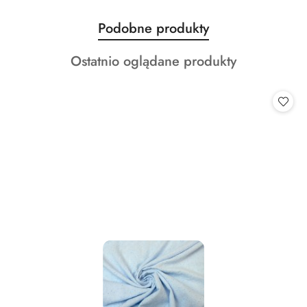
Produkty
Podobne produkty
Pomiń karuzelę produktów
o
Produkty
Ostatnio oglądane produkty
statusie:
o
statusie: