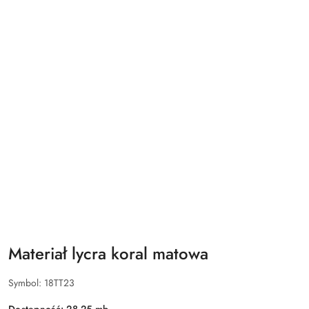
Materiał lycra koral matowa
Symbol:
18TT23
Dostępność:
28.25
mb