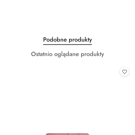
Produkty
Podobne produkty
Pomiń karuzelę produktów
o
Produkty
Ostatnio oglądane produkty
statusie:
o
statusie: