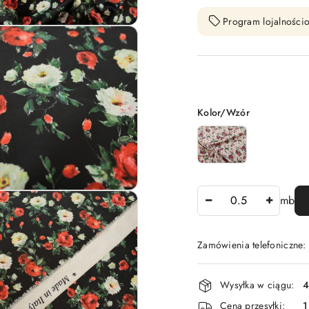
Program lojalnościo
Wariant
Kolor/Wzór
Ilość
mb
Zamówienia telefoniczne:
Dostępność
Wysyłka w ciągu:
4
i
Cena przesyłki:
1