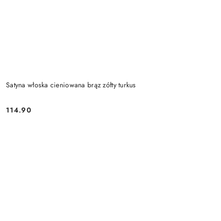
Satyna włoska cieniowana brąz zółty turkus
114.90
Cena: