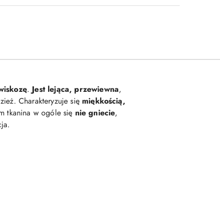
wiskozę
.
Jest lejąca, przewiewna
,
zież. Charakteryzuje się
miękkością,
om tkanina w ogóle się
nie gniecie
,
ja.