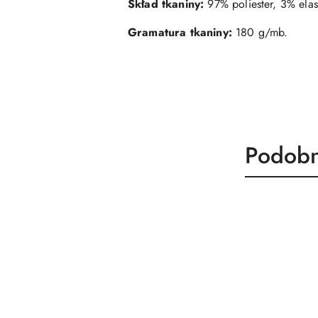
Skład tkaniny:
97% poliester, 3% elas
Gramatura tkaniny:
180 g/mb.
Produk
Podobn
Pomiń karuzelę produktów
o
statusie