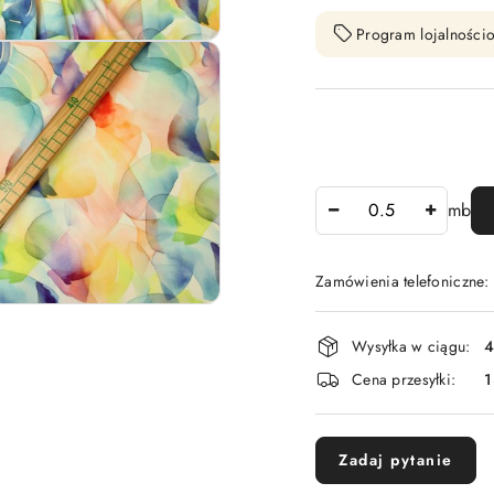
Program lojalnościo
Ilość
mb
Zamówienia telefoniczne:
Dostępność
Wysyłka w ciągu:
4
i
Cena przesyłki:
1
dostawa
Zadaj pytanie