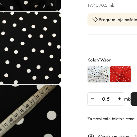
17.45
/
0,5 mb
Program lojalnościo
Wariant
Kolor/Wzór
Ilość
mb
Zamówienia telefoniczne:
Dostępność
Wysyłka w ciągu:
4